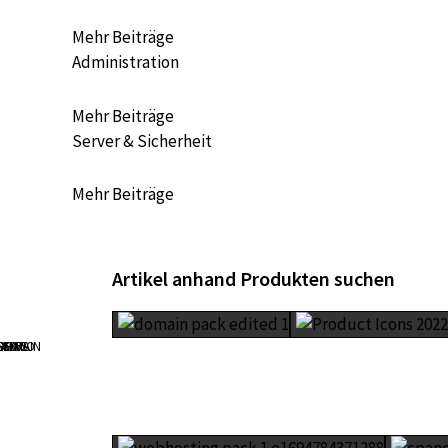
Mehr Beiträge
Administration
Mehr Beiträge
Server & Sicherheit
Mehr Beiträge
Artikel anhand Produkten suchen
DOMAIN
SSL
EMAIL
DSGVO
M 365