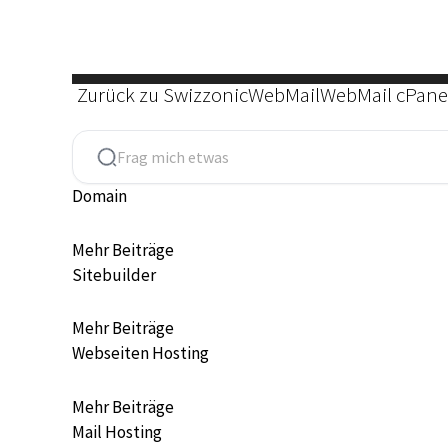
Zum
Inhalt
springen
Zurück zu Swizzonic
WebMail
WebMail cPane
Domain
Mehr Beiträge
Sitebuilder
Mehr Beiträge
Webseiten Hosting
Mehr Beiträge
Mail Hosting