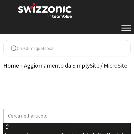
Vai
al
contenuto
Home
»
Aggiornamento da SimplySite / MicroSite