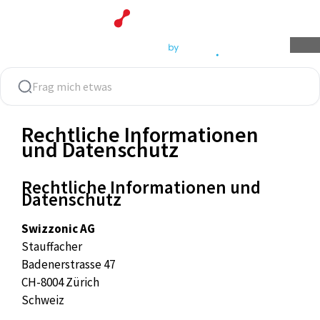
Zum
Inhalt
springen
Rechtliche Informationen
und Datenschutz
Rechtliche Informationen und
Datenschutz
Swizzonic AG
Stauffacher
Badenerstrasse 47
CH-8004 Zürich
Schweiz