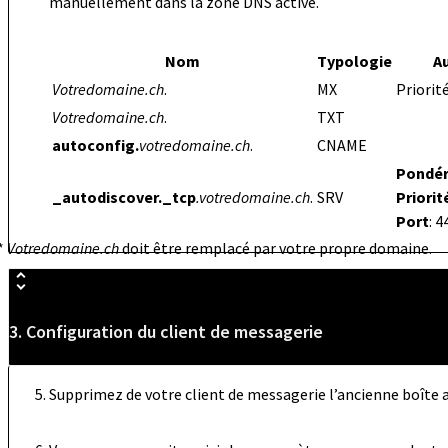
manuellement dans la zone DNS active.
Nom
Typologie
A
Votredomaine.ch
.
MX
Priorité
Votredomaine.ch
.
TXT
autoconfig.
votredomaine.ch
.
CNAME
Pondér
_autodiscover._tcp
.votredomaine.ch
.
SRV
Priorit
Port
: 4
*
Votredomaine.ch
doit être remplacé par votre propre domaine.
3. Configuration du client de messagerie
Supprimez de votre client de messagerie l’ancienne boîte a