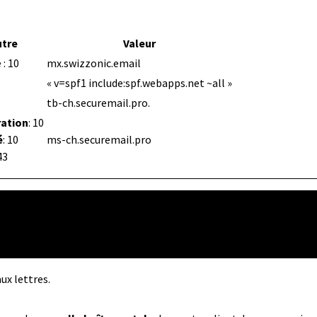
utre
Valeur
 : 10
mx.swizzonic.email
« v=spf1 include:spf.webapps.net ~all »
tb-ch.securemail.pro.
ation
: 10
é
: 10
ms-ch.securemail.pro
43
ux lettres.