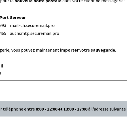
 pour la
nouvelle boîte postale
dans votre client de messagerie :
Port
Serveur
993
mail-ch.securemail.pro
465
authsmtp.securemail.pro
ssagerie, vous pouvez maintenant
importer
votre
sauvegarde
.
il
k
par téléphone entre
8:00 - 12:00 et 13:00 - 17:00
à l'adresse suivante