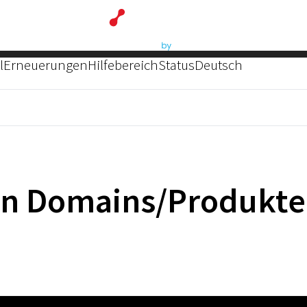
l
Erneuerungen
Hilfebereich
Status
Deutsch
on Domains/Produkt