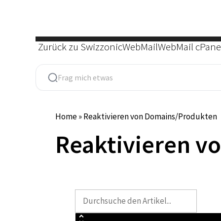
Zum
Inhalt
springen
Zurück zu Swizzonic
WebMail
WebMail cPane
Home
»
Reaktivieren von Domains/Produkten
Reaktivieren v