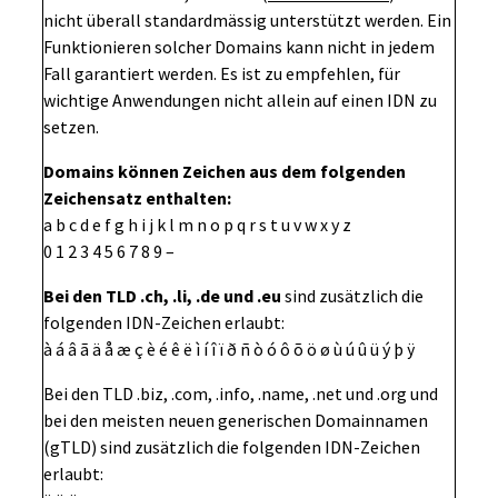
nicht überall standardmässig unterstützt werden. Ein
Funktionieren solcher Domains kann nicht in jedem
Fall garantiert werden. Es ist zu empfehlen, für
wichtige Anwendungen nicht allein auf einen IDN zu
setzen.
Domains können Zeichen aus dem folgenden
Zeichensatz enthalten:
a b c d e f g h i j k l m n o p q r s t u v w x y z
0 1 2 3 4 5 6 7 8 9 –
Bei den TLD .ch, .li, .de und .eu
sind zusätzlich die
folgenden IDN-Zeichen erlaubt:
à á â ã ä å æ ç è é ê ë ì í î ï ð ñ ò ó ô õ ö ø ù ú û ü ý þ ÿ
Bei den TLD .biz, .com, .info, .name, .net und .org und
bei den meisten neuen generischen Domainnamen
(gTLD) sind zusätzlich die folgenden IDN-Zeichen
erlaubt: