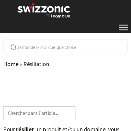
Aller
au
contenu
Home
»
Résiliation
Pour
résilier
un produit et/ou un domaine, vous